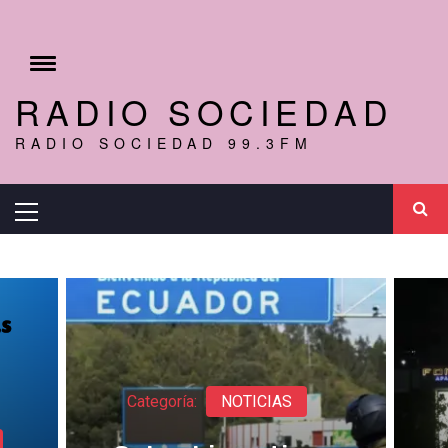
Ir
al
r
contenido
Cambiar
menú
RADIO SOCIEDAD
RADIO SOCIEDAD 99.3FM
Menú
principal
Categoría:
NOTICIAS