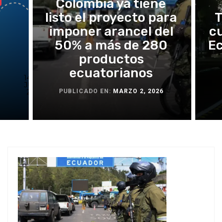
Colombia ya tiene
listo el proyecto para
T
imponer arancel del
cu
50% a más de 280
Ec
productos
ecuatorianos
5
PUBLICADO EN:
MARZO 2, 2026