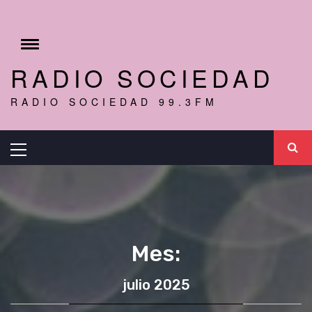
Ir
al
r
contenido
Cambiar
menú
RADIO SOCIEDAD
RADIO SOCIEDAD 99.3FM
Menú
principal
Mes:
julio 2025