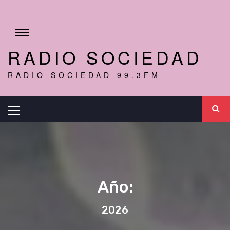
Ir
al
r
contenido
Cambiar
menú
RADIO SOCIEDAD
RADIO SOCIEDAD 99.3FM
Menú
principal
Año:
2026