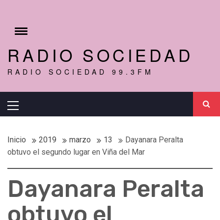
Ir
al
r
contenido
Cambiar
menú
RADIO SOCIEDAD
RADIO SOCIEDAD 99.3FM
Menú
principal
Inicio
2019
marzo
13
Dayanara Peralta
obtuvo el segundo lugar en Viña del Mar
Dayanara Peralta
obtuvo el