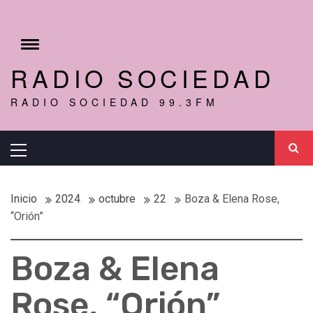
Ir
al
r
contenido
Cambiar
menú
RADIO SOCIEDAD
RADIO SOCIEDAD 99.3FM
Menú
principal
Inicio
2024
octubre
22
Boza & Elena Rose,
“Orión”
Boza & Elena
Rose, “Orión”