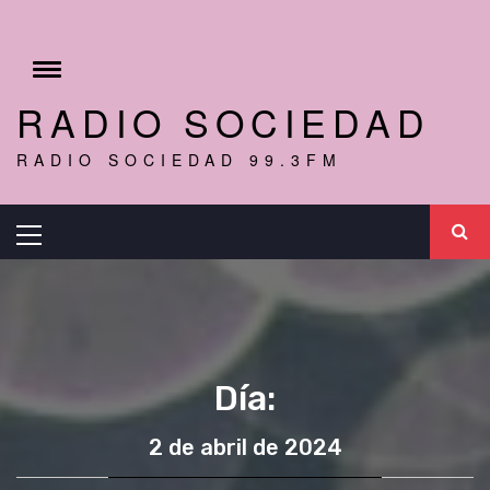
Ir
al
r
contenido
Cambiar
menú
RADIO SOCIEDAD
RADIO SOCIEDAD 99.3FM
Menú
principal
Día:
2 de abril de 2024