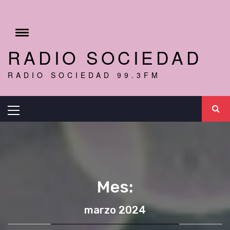
Ir
al
r
contenido
Cambiar
menú
RADIO SOCIEDAD
RADIO SOCIEDAD 99.3FM
Menú
principal
Mes:
marzo 2024